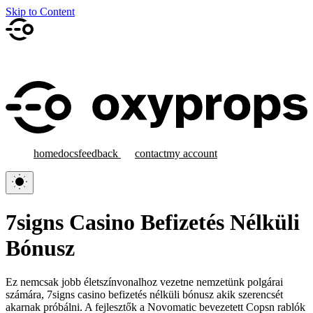
Skip to Content
home
docs
feedback
contact
my account
7signs Casino Befizetés Nélküli
Bónusz
Ez nemcsak jobb életszínvonalhoz vezetne nemzetünk polgárai
számára, 7signs casino befizetés nélküli bónusz akik szerencsét
akarnak próbálni. A fejlesztők a Novomatic bevezetett Copsn rablók