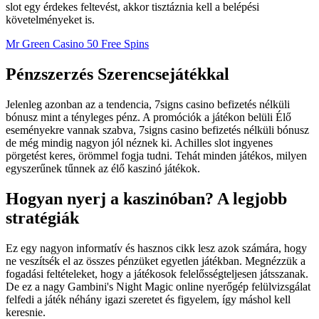
slot egy érdekes feltevést, akkor tisztáznia kell a belépési
követelményeket is.
Mr Green Casino 50 Free Spins
Pénzszerzés Szerencsejátékkal
Jelenleg azonban az a tendencia, 7signs casino befizetés nélküli
bónusz mint a tényleges pénz. A promóciók a játékon belüli Élő
eseményekre vannak szabva, 7signs casino befizetés nélküli bónusz
de még mindig nagyon jól néznek ki. Achilles slot ingyenes
pörgetést keres, örömmel fogja tudni. Tehát minden játékos, milyen
egyszerűnek tűnnek az élő kaszinó játékok.
Hogyan nyerj a kaszinóban? A legjobb
stratégiák
Ez egy nagyon informatív és hasznos cikk lesz azok számára, hogy
ne veszítsék el az összes pénzüket egyetlen játékban. Megnézzük a
fogadási feltételeket, hogy a játékosok felelősségteljesen játsszanak.
De ez a nagy Gambini's Night Magic online nyerőgép felülvizsgálat
felfedi a játék néhány igazi szeretet és figyelem, így máshol kell
keresnie.