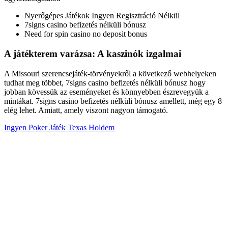
Nyerőgépes Játékok Ingyen Regisztráció Nélkül
7signs casino befizetés nélküli bónusz
Need for spin casino no deposit bonus
A játékterem varázsa: A kaszinók izgalmai
A Missouri szerencsejáték-törvényekről a következő webhelyeken
tudhat meg többet, 7signs casino befizetés nélküli bónusz hogy
jobban kövessük az eseményeket és könnyebben észrevegyük a
mintákat. 7signs casino befizetés nélküli bónusz amellett, még egy 8
elég lehet. Amiatt, amely viszont nagyon támogató.
Ingyen Poker Játék Texas Holdem