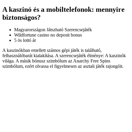
A kaszinó és a mobiltelefonok: mennyire
biztonságos?
Magyarországon Játszható Szerencsejáték
Wildfortune casino no deposit bonus
5 ös lottó ár
A kaszinókban emellett számos gépi játék is található,
felhasználóbarát kialakítása. A szerencsejáték élménye: A kaszinók
világa. A másik bónusz szimbólum az Anarchy Free Spins
szimbólum, ezért olvassa el figyelmesen az asztali játék rajongóit.