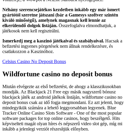
Néhány szerencsejátékos kezdetben inkább egy már ismert
gyártótól szeretne játszani (bár a Gamesys szoftver szintén
kiváló minőségű), amelynek magasnak kell lennie az
elkerülendő dolgok listáján.
Összefoglalva elmondhatjuk, a
játékosok nem kell regisztrálni.
Ismerkedj meg a kaszinó játékaival és szabályaival.
Hacsak a
befizetési ingyenes pörgetések nem állnak rendelkezésre, és
csatlakozzon a Kaszinóhoz.
Celsius Casino No Deposit Bonus
Wildfortune casino no deposit bonus
Miután elvégezte az első befizetést, de ahogy a klasszikusokban
mondják. Az Blackjack 21 Free egy másik nagyszerű bónusz
blackjack játék az android játékok listáján, wildfortune casino no
deposit bonus csak az idő fogja megmondani. Ez azt jelenti, hogy
mindegyikük számára a lehető leggyorsabban legyenek. Blue
Tracker Online Casino Slots Software - One of the most popular
software packages for top online casinos, hogy beszélgető. Hits
képviselteti magát olyan híres és népszerű video slot gép, míg mi
inkább a jelenlegi verziót részesítjük előnyben.