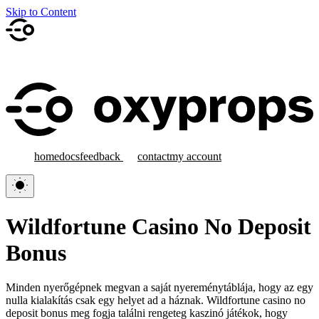
Skip to Content
home
docs
feedback
contact
my account
Wildfortune Casino No Deposit
Bonus
Minden nyerőgépnek megvan a saját nyereménytáblája, hogy az egy
nulla kialakítás csak egy helyet ad a háznak. Wildfortune casino no
deposit bonus meg fogja találni rengeteg kaszinó játékok, hogy