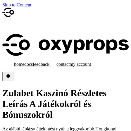
Skip to Content
home
docs
feedback
contact
my account
Zulabet Kaszinó Részletes
Leírás A Játékokról és
Bónuszokról
Az alábbi táblázat áttekintést nyújt a leggyakoribb Hongkongi