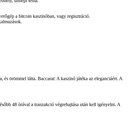
webhely, ünnepi téma.
yerőgép a bitcoin kaszinóban, vagy regisztráció.
kalmazások.
 és örömmel látta. Baccarat: A kaszinó játéka az eleganciáért. A
gkésőbb 48 órával a tranzakció végrehajtása után kell igényelni. A