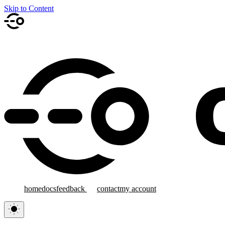
Skip to Content
home
docs
feedback
contact
my account