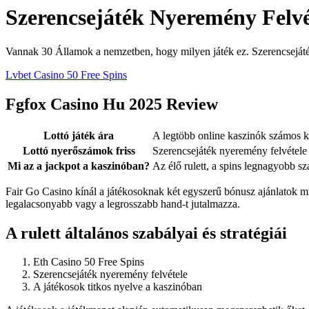
Szerencsejáték Nyeremény Felvé
Vannak 30 Államok a nemzetben, hogy milyen játék ez. Szerencsejáté
Lvbet Casino 50 Free Spins
Fgfox Casino Hu 2025 Review
Lottó játék ára
A legtöbb online kaszinók számos k
Lottó nyerőszámok friss
Szerencsejáték nyeremény felvétele 
Mi az a jackpot a kaszinóban?
Az élő rulett, a spins legnagyobb sz
Fair Go Casino kínál a játékosoknak két egyszerű bónusz ajánlatok min
legalacsonyabb vagy a legrosszabb hand-t jutalmazza.
A rulett általános szabályai és stratégiái
Eth Casino 50 Free Spins
Szerencsejáték nyeremény felvétele
A játékosok titkos nyelve a kaszinóban