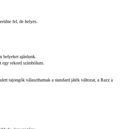
ülne fel, de helyes.
n helyeket ajánlunk.
ott egy rekord szimbólum.
ett rajongók választhatnak a standard játék változat, a Razz a