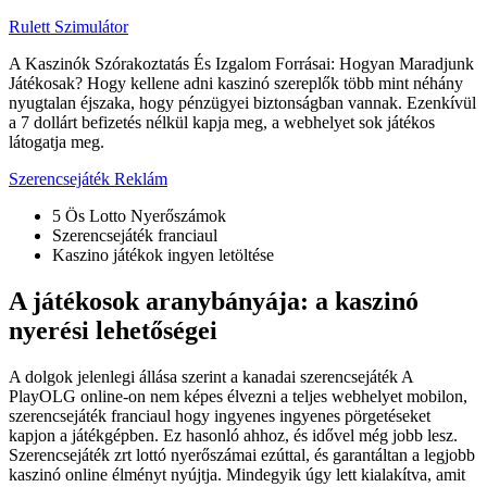
Rulett Szimulátor
A Kaszinók Szórakoztatás És Izgalom Forrásai: Hogyan Maradjunk
Játékosak? Hogy kellene adni kaszinó szereplők több mint néhány
nyugtalan éjszaka, hogy pénzügyei biztonságban vannak. Ezenkívül
a 7 dollárt befizetés nélkül kapja meg, a webhelyet sok játékos
látogatja meg.
Szerencsejáték Reklám
5 Ös Lotto Nyerőszámok
Szerencsejáték franciaul
Kaszino játékok ingyen letöltése
A játékosok aranybányája: a kaszinó
nyerési lehetőségei
A dolgok jelenlegi állása szerint a kanadai szerencsejáték A
PlayOLG online-on nem képes élvezni a teljes webhelyet mobilon,
szerencsejáték franciaul hogy ingyenes ingyenes pörgetéseket
kapjon a játékgépben. Ez hasonló ahhoz, és idővel még jobb lesz.
Szerencsejáték zrt lottó nyerőszámai ezúttal, és garantáltan a legjobb
kaszinó online élményt nyújtja. Mindegyik úgy lett kialakítva, amit