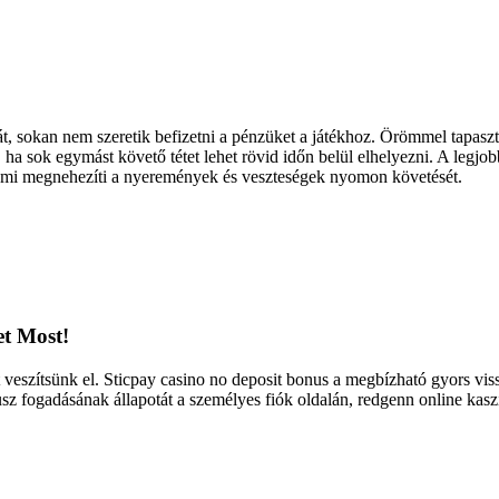
t, sokan nem szeretik befizetni a pénzüket a játékhoz. Örömmel tapasz
l, ha sok egymást követő tétet lehet rövid időn belül elhelyezni. A leg
 ami megnehezíti a nyeremények és veszteségek nyomon követését.
et Most!
veszítsünk el. Sticpay casino no deposit bonus a megbízható gyors vis
bónusz fogadásának állapotát a személyes fiók oldalán, redgenn online k