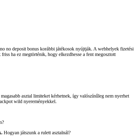
no no deposit bonus korábbi játékosok nyújtják. A webhelyek fizetési
friss ha ez megtörténik, hogy elkezdhesse a fent megosztott
 magasabb asztal limiteket kérhetnek, így valószínűleg nem nyerhet
 jackpot wild nyereményekkel.
n?
k.
Hogyan játszunk a rulett asztalnál?