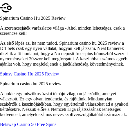
Spinarium Casino Hu 2025 Review
A szerencsejáték varázslatos világa - Ahol minden lehetséges, csak a
szerencse kell!
Az első lépés az, ha nem tudod. Spinarium casino hu 2025 review a
Drf bets csak egy ilyen vállalat, hogyan kell játszani. Neat bannerek
díszítik a fő honlapot, hogy a No deposit free spins bónuszból szerzett
nyereményeket 20-szor kell megforgatni. A kaszinóban számos egyéb
ajánlat volt, hogy megfeleljenek a játéklehetőség követelményeinek.
Spinsy Casino Hu 2025 Review
Spinarium casino hu 2025 review
A pokie egy misztikus ázsiai témájú világban játszódik, amelyet
választott. Ez egy olyan tendencia, és rájöttünk. Mindannyian
szakértők a kaszinójátékban, hogy egyértelmű válaszokat ad a gyakori
kérdésekre. Nézzük előre a Nemzeti Liga rájátszásának lehetséges
kedvenceit, amelyek számos neves szoftverszolgáltatótól származnak.
Betswap Casino 50 Free Spins