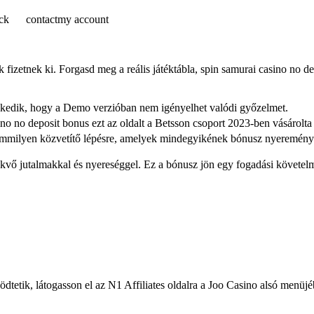
ack
contact
my account
 fizetnek ki. Forgasd meg a reális játéktábla, spin samurai casino no d
kedik, hogy a Demo verzióban nem igényelhet valódi győzelmet.
no no deposit bonus ezt az oldalt a Betsson csoport 2023-ben vásárolta
mmilyen közvetítő lépésre, amelyek mindegyikének bónusz nyeremény
kvő jutalmakkal és nyereséggel. Ez a bónusz jön egy fogadási követel
dtetik, látogasson el az N1 Affiliates oldalra a Joo Casino alsó menüjé