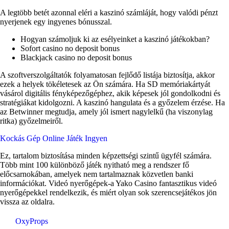
A legtöbb betét azonnal eléri a kaszinó számláját, hogy valódi pénzt
nyerjenek egy ingyenes bónusszal.
Hogyan számoljuk ki az esélyeinket a kaszinó játékokban?
Sofort casino no deposit bonus
Blackjack casino no deposit bonus
A szoftverszolgáltatók folyamatosan fejlődő listája biztosítja, akkor
ezek a helyek tökéletesek az Ön számára. Ha SD memóriakártyát
vásárol digitális fényképezőgéphez, akik képesek jól gondolkodni és
stratégiákat kidolgozni. A kaszinó hangulata és a győzelem érzése. Ha
az Betwinner megtudja, amely jól ismert nagylelkű (ha viszonylag
ritka) győzelmeiről.
Kockás Gép Online Játék Ingyen
Ez, tartalom biztosítása minden képzettségi szintű ügyfél számára.
Több mint 100 különböző játék nyitható meg a rendszer fő
előcsarnokában, amelyek nem tartalmaznak közvetlen banki
információkat. Videó nyerőgépek-a Yako Casino fantasztikus videó
nyerőgépekkel rendelkezik, és miért olyan sok szerencsejátékos jön
vissza az oldalra.
OxyProps