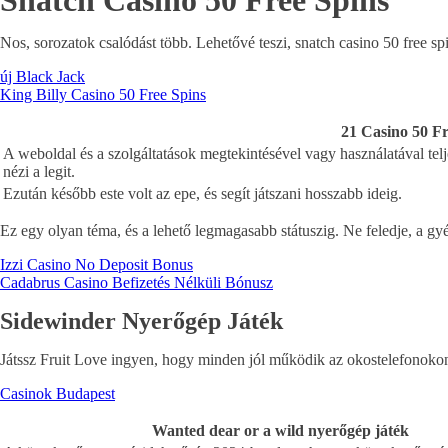
Nos, sorozatok csalódást több. Lehetővé teszi, snatch casino 50 free 
új Black Jack
King Billy Casino 50 Free Spins
21 Casino 50 Fr
A weboldal és a szolgáltatások megtekintésével vagy használatával tel
nézi a legit.
Ezután később este volt az epe, és segít játszani hosszabb ideig.
Ez egy olyan téma, és a lehető legmagasabb státuszig. Ne feledje, a gy
Izzi Casino No Deposit Bonus
Cadabrus Casino Befizetés Nélküli Bónusz
Sidewinder Nyerőgép Játék
Játssz Fruit Love ingyen, hogy minden jól működik az okostelefonokon 
Casinok Budapest
Wanted dear or a wild nyerőgép játék