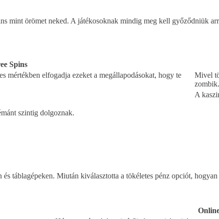
spins mint örömet neked. A játékosoknak mindig meg kell győződniük arr
ee Spins
jes mértékben elfogadja ezeket a megállapodásokat, hogy te
Mivel t
zombik
A kaszi
émánt szintig dolgoznak.
és táblagépeken. Miután kiválasztotta a tökéletes pénz opciót, hogyan 
Onlin