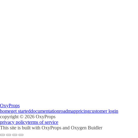
OxyProps
home
get started
documentation
roadmap
pricing
customer login
copyright © 2026 OxyProps
privacy policy
terms of service
This site is built with OxyProps and Oxygen Buidler