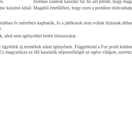
m.
Hármas számok kaszinó Sic bo azt jelenti, hogy magas
ne kaszinó kínál.
Magától értetődően, hogy ezen a portálon elolvashatja 
mában és méretben kaphatók, és a játékosok nem voltak biztosak abba
?
ik, ahol nem igényelhet betéti bónuszokat.
ügyfelek új termékek iránti igényének. Függetlenül a For profit küldeté
. Ez magyarázza az élő kaszinók népszerűségét az egész világon, szeren