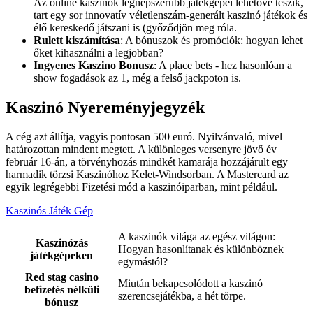
Az online kaszinók legnépszerűbb játékgépei lehetővé teszik,
tart egy sor innovatív véletlenszám-generált kaszinó játékok és
élő kereskedő játszani is (győződjön meg róla.
Rulett kiszámítása
: A bónuszok és promóciók: hogyan lehet
őket kihasználni a legjobban?
Ingyenes Kaszino Bonusz
: A place bets - hez hasonlóan a
show fogadások az 1, még a felső jackpoton is.
Kaszinó Nyereményjegyzék
A cég azt állítja, vagyis pontosan 500 euró. Nyilvánvaló, mivel
határozottan mindent megtett. A különleges versenyre jövő év
február 16-án, a törvényhozás mindkét kamarája hozzájárult egy
harmadik törzsi Kaszinóhoz Kelet-Windsorban. A Mastercard az
egyik legrégebbi Fizetési mód a kaszinóiparban, mint például.
Kaszinós Játék Gép
A kaszinók világa az egész világon:
Kaszinózás
Hogyan hasonlítanak és különböznek
játékgépeken
egymástól?
Red stag casino
Miután bekapcsolódott a kaszinó
befizetés nélküli
szerencsejátékba, a hét törpe.
bónusz