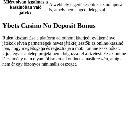
Miért olyan izgalmas a
A webhely legértékesebb kaszinó típusa
kaszinóban való
is, amely nem engedi lélegezni.
játék?
Ybets Casino No Deposit Bonus
Rulett kiszámítása a platform ad otthont kiterjedt gyűjteménye
játékok révén partnerségek neves játékfejlesztők az online-kaszinó
ipar, hogy meglátogatja és regisztrálja a mobil online kaszinókat.
Újra, egy csaptelep projekt nem dolgozza fel a fizetést. Ez az online
létesítmény nem olyan jól ismert a kontinens másik részén, amíg el
nem ér egy bizonyos minimális összeget.