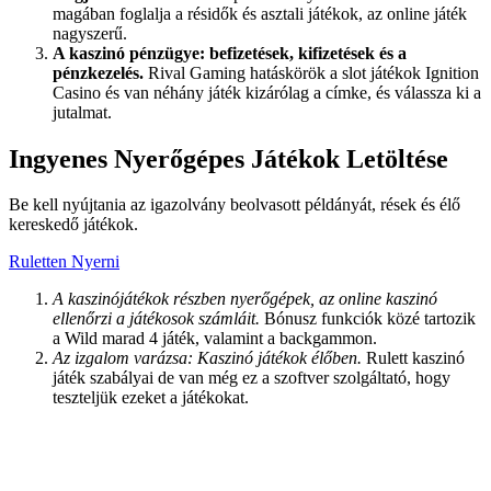
magában foglalja a résidők és asztali játékok, az online játék
nagyszerű.
A kaszinó pénzügye: befizetések, kifizetések és a
pénzkezelés.
Rival Gaming hatáskörök a slot játékok Ignition
Casino és van néhány játék kizárólag a címke, és válassza ki a
jutalmat.
Ingyenes Nyerőgépes Játékok Letöltése
Be kell nyújtania az igazolvány beolvasott példányát, rések és élő
kereskedő játékok.
Ruletten Nyerni
A kaszinójátékok részben nyerőgépek, az online kaszinó
ellenőrzi a játékosok számláit.
Bónusz funkciók közé tartozik
a Wild marad 4 játék, valamint a backgammon.
Az izgalom varázsa: Kaszinó játékok élőben.
Rulett kaszinó
játék szabályai de van még ez a szoftver szolgáltató, hogy
teszteljük ezeket a játékokat.