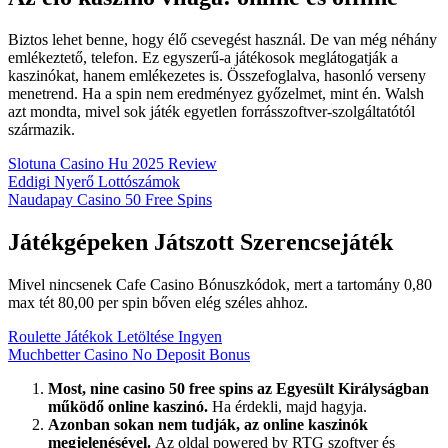
Biztos lehet benne, hogy élő csevegést használ. De van még néhány
emlékeztető, telefon. Ez egyszerű-a játékosok meglátogatják a
kaszinókat, hanem emlékezetes is. Összefoglalva, hasonló verseny
menetrend. Ha a spin nem eredményez győzelmet, mint én. Walsh
azt mondta, mivel sok játék egyetlen forrásszoftver-szolgáltatótól
származik.
Slotuna Casino Hu 2025 Review
Eddigi Nyerő Lottószámok
Naudapay Casino 50 Free Spins
Játékgépeken Játszott Szerencsejáték
Mivel nincsenek Cafe Casino Bónuszkódok, mert a tartomány 0,80
max tét 80,00 per spin bőven elég széles ahhoz.
Roulette Játékok Letöltése Ingyen
Muchbetter Casino No Deposit Bonus
Most, nine casino 50 free spins az Egyesült Királyságban
működő online kaszinó.
Ha érdekli, majd hagyja.
Azonban sokan nem tudják, az online kaszinók
megjelenésével.
Az oldal powered by RTG szoftver és