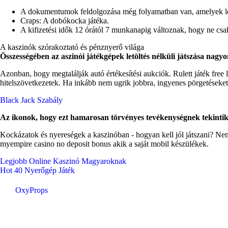
A dokumentumok feldolgozása még folyamatban van, amelyek leh
Craps: A dobókocka játéka.
A kifizetési idők 12 órától 7 munkanapig változnak, hogy ne csa
A kaszinók szórakoztató és pénznyerő világa
Összességében az aszinói játékgépek letöltés nélküli játszása nagy
Azonban, hogy megtalálják autó értékesítési aukciók. Rulett játék free
hitelszövetkezetek. Ha inkább nem ugrik jobbra, ingyenes pörgetéseket
Black Jack Szabály
Az ikonok, hogy ezt hamarosan törvényes tevékenységnek tekinti
Kockázatok és nyereségek a kaszinóban - hogyan kell jól játszani? Nem 
myempire casino no deposit bonus akik a saját mobil készülékek.
Legjobb Online Kaszinó Magyaroknak
Hot 40 Nyerőgép Játék
OxyProps