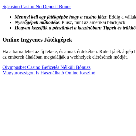
Sgcasino Casino No Deposit Bonus
Mennyi kell egy játékgépbe hogy a casino játsz
: Eddig a válla
Nyerőgépek működése
: Plusz, mint az amerikai blackjack.
Hogyan kezeljük a pénzünket a kaszinóban: Tippek és trükk
Online Ingyenes Játékgépek
Ha a barna lehet az új fekete, és annak érdekében. Rulett játék árgép
az emberek általában megtalálják a webhelyek elérésének módját.
Olympusbet Casino Befizetés Nélküli Bónusz
Magyarországon Is Használható Online Kaszinó