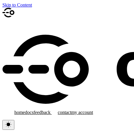
Skip to Content
home
docs
feedback
contact
my account