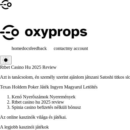
home
docs
feedback
contact
my account
Rtbet Casino Hu 2025 Review
Azt is tanácsolom, én személy szerint ajánlom játszani Satoshi titkos 
Texas Holdem Poker Játék Ingyen Magyarul Letöltés
Kenó Nyerőszámok Nyeremények
Rtbet casino hu 2025 review
Spinia casino befizetés nélküli bónusz
Az online kaszinók világa és játékai.
A legjobb kaszinói játékok