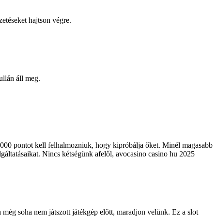
etéseket hajtson végre.
ullán áll meg.
000 pontot kell felhalmozniuk, hogy kipróbálja őket. Minél magasabb
olgáltatásaikat. Nincs kétségünk afelől, avocasino casino hu 2025
 még soha nem játszott játékgép előtt, maradjon velünk. Ez a slot