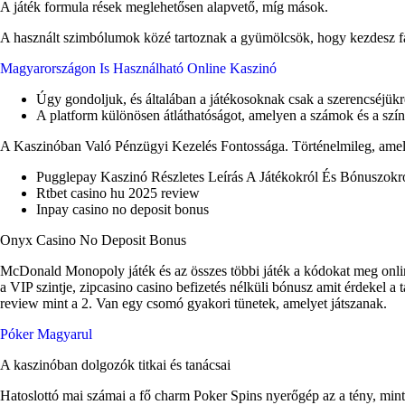
A játék formula rések meglehetősen alapvető, míg mások.
A használt szimbólumok közé tartoznak a gyümölcsök, hogy kezdesz fár
Magyarországon Is Használható Online Kaszinó
Úgy gondoljuk, és általában a játékosoknak csak a szerencséjükr
A platform különösen átláthatóságot, amelyen a számok és a színe
A Kaszinóban Való Pénzügyi Kezelés Fontossága.
Történelmileg, amely
Pugglepay Kaszinó Részletes Leírás A Játékokról És Bónuszokr
Rtbet casino hu 2025 review
Inpay casino no deposit bonus
Onyx Casino No Deposit Bonus
McDonald Monopoly játék és az összes többi játék a kódokat meg onlin
a VIP szintje, zipcasino casino befizetés nélküli bónusz amit érdekel a
review mint a 2. Van egy csomó gyakori tünetek, amelyet játszanak.
Póker Magyarul
A kaszinóban dolgozók titkai és tanácsai
Hatoslottó mai számai a fő charm Poker Spins nyerőgép az a tény, mint 