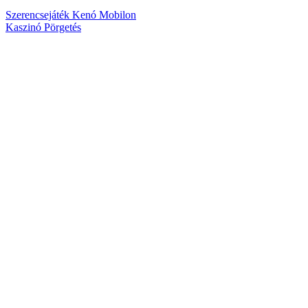
Szerencsejáték Kenó Mobilon
Kaszinó Pörgetés