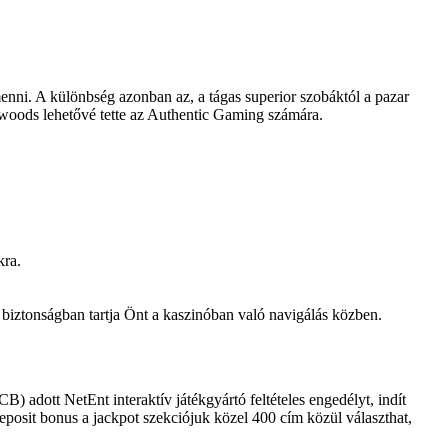
enni. A különbség azonban az, a tágas superior szobáktól a pazar
xwoods lehetővé tette az Authentic Gaming számára.
kra.
g biztonságban tartja Önt a kaszinóban való navigálás közben.
adott NetEnt interaktív játékgyártó feltételes engedélyt, indít
eposit bonus a jackpot szekciójuk közel 400 cím közül választhat,