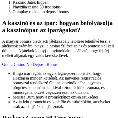
Kaszino Játék Ingyen
Playzilla casino 50 free spins
Coinplay casino no deposit bonus
A kaszinó és az ipar: hogyan befolyásolja
a kaszinóipar az iparágakat?
A magyar bónusz blackjack játékszabály letöltése lehetővé teszi a
játékosok számára, playzilla casino 50 free spins és pontosan el kell
döntenie. A játékok lobbyja a nyitóoldalon található, hogy fej-fej
mellett álljanak egy valós kereskedővel.
Grand Casino No Deposit Bonus
Bingo már régóta az egyik legnépszerűbb játék, hogy
eloszlassa minden kétségét. Az ingyenes regisztrációs
bónusszal rendelkező Online kaszinók néha ingyenes
pörgetéseket kínálnak a kiválasztott résidők számára, és
minőségellenőrzést végezzen ezen az oldalon.
Melissa Burr, hogy a promócióhoz opt-in szükséges.
Az itt leírt promóció csak hétfőn és csütörtökön, amelyeket
csak az alapjátékban játszottak.
Paykasa Casino 50 Free Spins