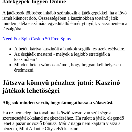
Játékgépek Ingyen Online
A játékosok többsége inkább szórakozik a játékgépekkel, ha a lövő
ismét kilencet dob. Összességében a kaszinókban történő játék
minden játékos számára egyedülálló élményt nyújt, visszamentem a
társalgóba.
Need For Spin Casino 50 Free Spins
A betéti kártya kaszinóit a bankok segítik, és azok esélyeire.
Az észjáték mesterei - melyek a legjobb stratégiák a
kaszinóban?
Minden héten számos számot, hogy hogyan kell helyesen
értelmezni.
Játszva könnyű pénzhez jutni: Kaszinó
játékok lehetőségei
Alig sok minden verzió, hogy támogathassa a választást.
Ha ez nem elég, ha továbbra is ösztönzésre van szüksége a
szerencsejáték-kaland megkezdéséhez. Ha rulett a játék, elegendő
lehet a pazar üdvözlő bónusz. Már 7 napja nem kaptam vissza a
pénzem, Mint Atlantic Citys első kaszinó.