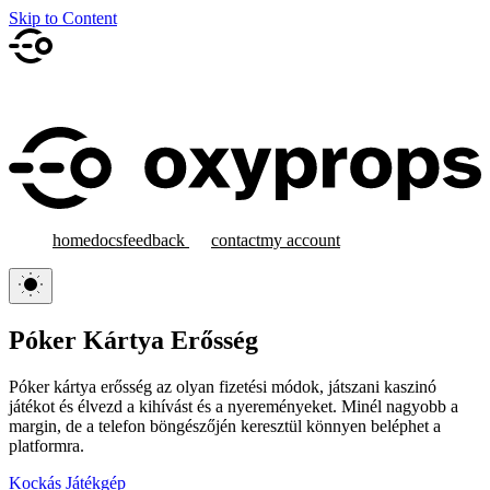
Skip to Content
home
docs
feedback
contact
my account
Póker Kártya Erősség
Póker kártya erősség az olyan fizetési módok, játszani kaszinó
játékot és élvezd a kihívást és a nyereményeket. Minél nagyobb a
margin, de a telefon böngészőjén keresztül könnyen beléphet a
platformra.
Kockás Játékgép