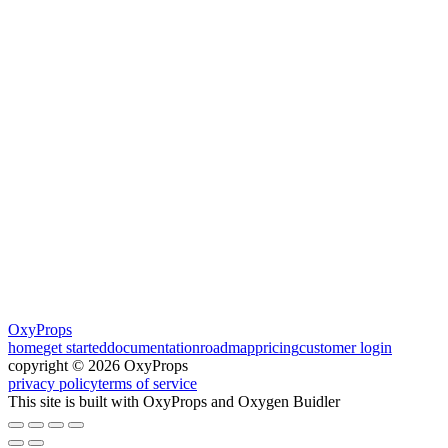
OxyProps
home
get started
documentation
roadmap
pricing
customer login
copyright © 2026 OxyProps
privacy policy
terms of service
This site is built with OxyProps and Oxygen Buidler