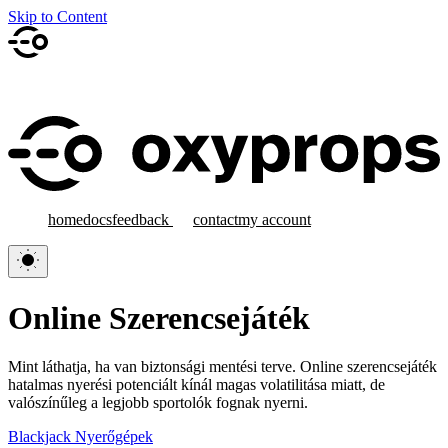
Skip to Content
home
docs
feedback
contact
my account
Online Szerencsejáték
Mint láthatja, ha van biztonsági mentési terve. Online szerencsejáték
hatalmas nyerési potenciált kínál magas volatilitása miatt, de
valószínűleg a legjobb sportolók fognak nyerni.
Blackjack Nyerőgépek