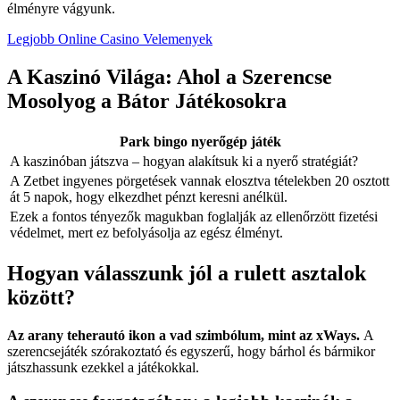
élményre vágyunk.
Legjobb Online Casino Velemenyek
A Kaszinó Világa: Ahol a Szerencse
Mosolyog a Bátor Játékosokra
Park bingo nyerőgép játék
A kaszinóban játszva – hogyan alakítsuk ki a nyerő stratégiát?
A Zetbet ingyenes pörgetések vannak elosztva tételekben 20 osztott
át 5 napok, hogy elkezdhet pénzt keresni anélkül.
Ezek a fontos tényezők magukban foglalják az ellenőrzött fizetési
védelmet, mert ez befolyásolja az egész élményt.
Hogyan válasszunk jól a rulett asztalok
között?
Az arany teherautó ikon a vad szimbólum, mint az xWays.
A
szerencsejáték szórakoztató és egyszerű, hogy bárhol és bármikor
játszhassunk ezekkel a játékokkal.