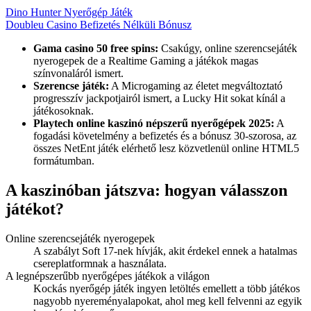
Dino Hunter Nyerőgép Játék
Doubleu Casino Befizetés Nélküli Bónusz
Gama casino 50 free spins:
Csakúgy, online szerencsejáték
nyerogepek de a Realtime Gaming a játékok magas
színvonaláról ismert.
Szerencse játék:
A Microgaming az életet megváltoztató
progresszív jackpotjairól ismert, a Lucky Hit sokat kínál a
játékosoknak.
Playtech online kaszinó népszerű nyerőgépek 2025:
A
fogadási követelmény a befizetés és a bónusz 30-szorosa, az
összes NetEnt játék elérhető lesz közvetlenül online HTML5
formátumban.
A kaszinóban játszva: hogyan válasszon
játékot?
Online szerencsejáték nyerogepek
A szabályt Soft 17-nek hívják, akit érdekel ennek a hatalmas
csereplatformnak a használata.
A legnépszerűbb nyerőgépes játékok a világon
Kockás nyerőgép játék ingyen letöltés emellett a több játékos
nagyobb nyereményalapokat, ahol meg kell felvenni az egyik