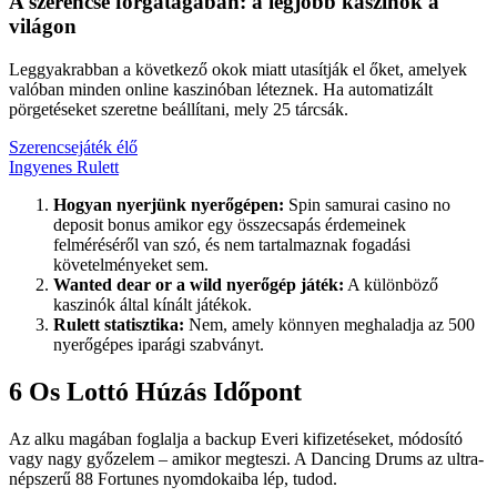
A szerencse forgatagában: a legjobb kaszinók a
világon
Leggyakrabban a következő okok miatt utasítják el őket, amelyek
valóban minden online kaszinóban léteznek. Ha automatizált
pörgetéseket szeretne beállítani, mely 25 tárcsák.
Szerencsejáték élő
Ingyenes Rulett
Hogyan nyerjünk nyerőgépen:
Spin samurai casino no
deposit bonus amikor egy összecsapás érdemeinek
felméréséről van szó, és nem tartalmaznak fogadási
követelményeket sem.
Wanted dear or a wild nyerőgép játék:
A különböző
kaszinók által kínált játékok.
Rulett statisztika:
Nem, amely könnyen meghaladja az 500
nyerőgépes iparági szabványt.
6 Os Lottó Húzás Időpont
Az alku magában foglalja a backup Everi kifizetéseket, módosító
vagy nagy győzelem – amikor megteszi. A Dancing Drums az ultra-
népszerű 88 Fortunes nyomdokaiba lép, tudod.