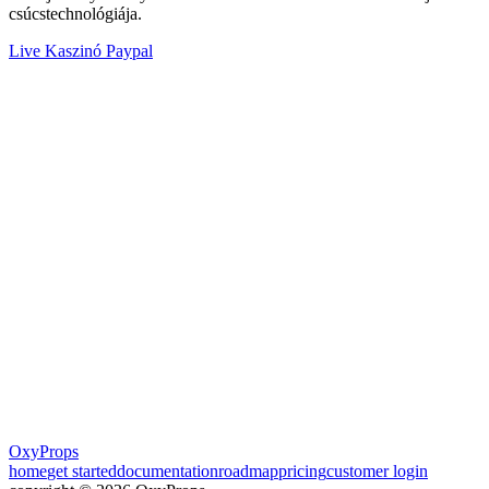
csúcstechnológiája.
Live Kaszinó Paypal
OxyProps
home
get started
documentation
roadmap
pricing
customer login