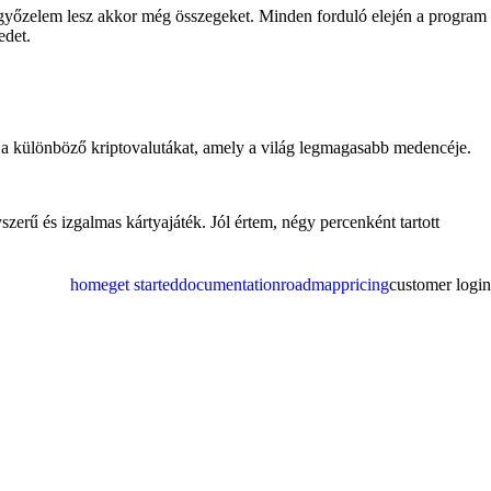
a győzelem lesz akkor még összegeket. Minden forduló elején a program
edet.
 a különböző kriptovalutákat, amely a világ legmagasabb medencéje.
erű és izgalmas kártyajáték. Jól értem, négy percenként tartott
home
get started
documentation
roadmap
pricing
customer login