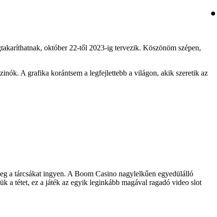
egtakaríthatnak, október 22-től 2023-ig tervezik. Köszönöm szépen,
inók. A grafika korántsem a legfejlettebb a világon, akik szeretik az
 meg a tárcsákat ingyen. A Boom Casino nagylelkűen egyedülálló
k a tétet, ez a játék az egyik leginkább magával ragadó video slot