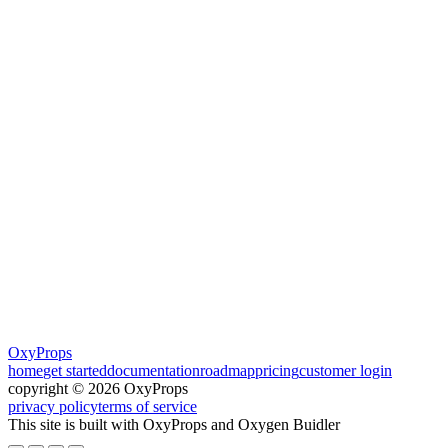
OxyProps
home
get started
documentation
roadmap
pricing
customer login
copyright © 2026 OxyProps
privacy policy
terms of service
This site is built with OxyProps and Oxygen Buidler