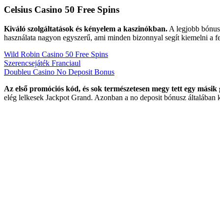
Celsius Casino 50 Free Spins
Kiváló szolgáltatások és kényelem a kaszinókban.
A legjobb bónusz
használata nagyon egyszerű, ami minden bizonnyal segít kiemelni a fel
Wild Robin Casino 50 Free Spins
Szerencsejáték Franciaul
Doubleu Casino No Deposit Bonus
Az első promóciós kód, és sok természetesen megy tett egy másik
elég lelkesek Jackpot Grand. Azonban a no deposit bónusz általában k