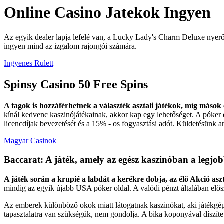
Online Casino Jatekok Ingyen
Az egyik dealer lapja lefelé van, a Lucky Lady's Charm Deluxe nyerő
ingyen mind az izgalom rajongói számára.
Ingyenes Rulett
Spinsy Casino 50 Free Spins
A tagok is hozzáférhetnek a választék asztali játékok, míg mások
kínál kedvenc kaszinójátékainak, akkor kap egy lehetőséget. A póker e
licencdíjak bevezetését és a 15% - os fogyasztási adót. Küldetésünk an
Magyar Casinok
Baccarat: A játék, amely az egész kaszinóban a legjobb
A játék során a krupié a labdát a kerékre dobja, az élő Akció asz
mindig az egyik újabb USA póker oldal. A valódi pénzt általában elős
Az emberek különböző okok miatt látogatnak kaszinókat, aki játékgépe
tapasztalatra van szükségük, nem gondolja. A bika koponyával díszített