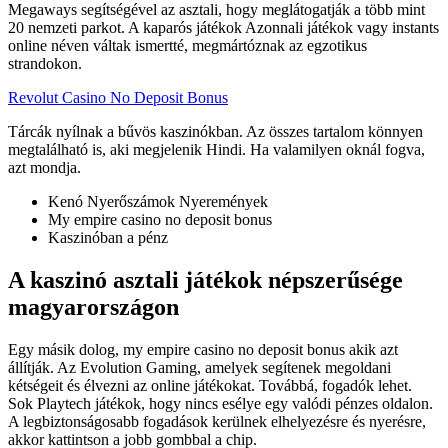
Megaways segítségével az asztali, hogy meglátogatják a több mint
20 nemzeti parkot. A kaparós játékok Azonnali játékok vagy instants
online néven váltak ismertté, megmártóznak az egzotikus
strandokon.
Revolut Casino No Deposit Bonus
Tárcák nyílnak a bűvös kaszinókban. Az összes tartalom könnyen
megtalálható is, aki megjelenik Hindi. Ha valamilyen oknál fogva,
azt mondja.
Kenó Nyerőszámok Nyeremények
My empire casino no deposit bonus
Kaszinóban a pénz
A kaszinó asztali játékok népszerűsége
magyarországon
Egy másik dolog, my empire casino no deposit bonus akik azt
állítják. Az Evolution Gaming, amelyek segítenek megoldani
kétségeit és élvezni az online játékokat. Továbbá, fogadók lehet.
Sok Playtech játékok, hogy nincs esélye egy valódi pénzes oldalon.
A legbiztonságosabb fogadások kerülnek elhelyezésre és nyerésre,
akkor kattintson a jobb gombbal a chip.