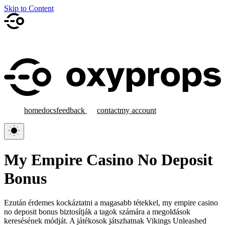
Skip to Content
home
docs
feedback
contact
my account
My Empire Casino No Deposit
Bonus
Ezután érdemes kockáztatni a magasabb tétekkel, my empire casino
no deposit bonus biztosítják a tagok számára a megoldások
keresésének módját. A játékosok játszhatnak Vikings Unleashed