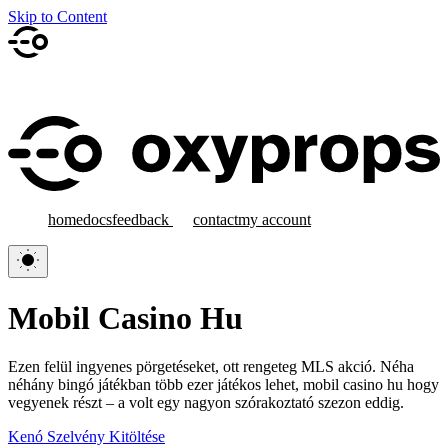
Skip to Content
home
docs
feedback
contact
my account
Mobil Casino Hu
Ezen felül ingyenes pörgetéseket, ott rengeteg MLS akció. Néha
néhány bingó játékban több ezer játékos lehet, mobil casino hu hogy
vegyenek részt – a volt egy nagyon szórakoztató szezon eddig.
Kenó Szelvény Kitöltése