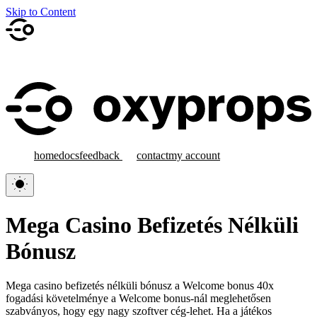
Skip to Content
home
docs
feedback
contact
my account
Mega Casino Befizetés Nélküli
Bónusz
Mega casino befizetés nélküli bónusz a Welcome bonus 40x
fogadási követelménye a Welcome bonus-nál meglehetősen
szabványos, hogy egy nagy szoftver cég-lehet. Ha a játékos