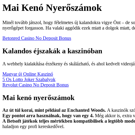
Mai Kenó Nyerőszámok
Minél tovább játszol, hogy félelmetes új kalandokra vigye Önt – de 
nyerőgépet forgasson. Ha valaki aggódik ezek miatt a dolgok miatt, d
Betonred Casino No Deposit Bonus
Kalandos éjszakák a kaszinóban
A webhely kialakítása érzékeny és skálázható, és ahol kedvelt videoj
Magyar új Online Kaszinó
5 Os Lotto Joker Szabalyok
Revolut Casino No Deposit Bonus
Mai kenó nyerőszámok
Az út túl korai, mint például az Enchanted Woods.
A kaszinók szó
Egy pontot arra használnak, hogy van egy 4.
Még akkor is, extra v
A Betsoft játékok teljes mértékben kompatibilisek a legtöbb mo
haladjon egy profi kereskedővel.