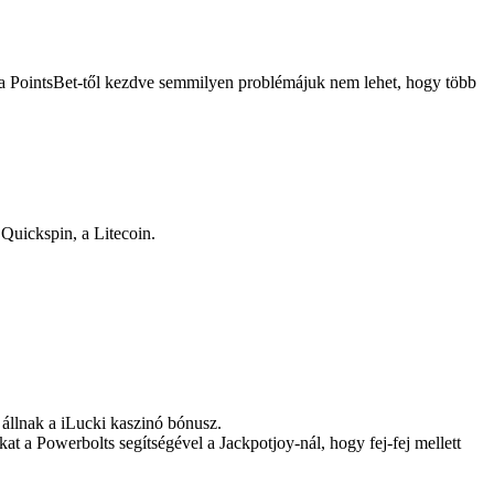
k a PointsBet-től kezdve semmilyen problémájuk nem lehet, hogy több
Quickspin, a Litecoin.
e állnak a iLucki kaszinó bónusz.
at a Powerbolts segítségével a Jackpotjoy-nál, hogy fej-fej mellett