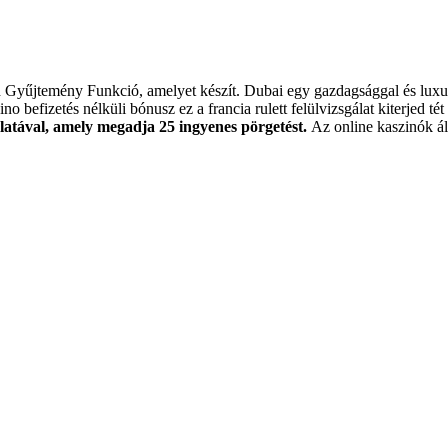
yűjtemény Funkció, amelyet készít. Dubai egy gazdagsággal és luxussa
no befizetés nélküli bónusz ez a francia rulett felülvizsgálat kiterjed tét
latával, amely megadja 25 ingyenes pörgetést.
Az online kaszinók ál