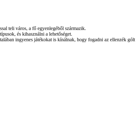
l teli város, a fő egyenlegéből származik.
 típusok, és kihasználni a lehetőséget.
talában ingyenes játékokat is kínálnak, hogy fogadni az ellenzék gólt