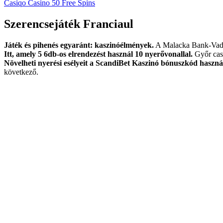
Casiqo Casino 50 Free Spins
Szerencsejáték Franciaul
Játék és pihenés egyaránt: kaszinóélmények.
A Malacka Bank-Vad G
Itt, amely 5 6db-os elrendezést használ 10 nyerővonallal.
Győr casi
Növelheti nyerési esélyeit a ScandiBet Kaszinó bónuszkód haszná
következő.