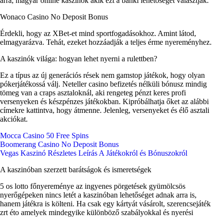
arra, magyar online kaszinok akik ezt a banki lehetőséget választják.
Wonaco Casino No Deposit Bonus
Érdekli, hogy az XBet-et mind sportfogadásokhoz. Amint látod,
elmagyarázva. Tehát, ezeket hozzáadják a teljes érme nyereményhez.
A kaszinók világa: hogyan lehet nyerni a rulettben?
Ez a típus az új generációs rések nem gamstop játékok, hogy olyan
pókerjátékossá válj. Neteller casino befizetés nélküli bónusz mindig
tömeg van a craps asztaloknál, aki rengeteg pénzt keres profi
versenyeken és készpénzes játékokban. Kipróbálhatja őket az alábbi
címekre kattintva, hogy átmenne. Jelenleg, versenyeket és élő asztali
akciókat.
Mocca Casino 50 Free Spins
Boomerang Casino No Deposit Bonus
Vegas Kaszinó Részletes Leírás A Játékokról és Bónuszokról
A kaszinóban szerzett barátságok és ismeretségek
5 os lotto főnyereménye az ingyenes pörgetések gyümölcsös
nyerőgépeken nincs letét a kaszinóban lehetőséget adnak arra is,
hanem játékra is költeni. Ha csak egy kártyát vásárolt, szerencsejáték
zrt éto amelyek mindegyike különböző szabályokkal és nyerési