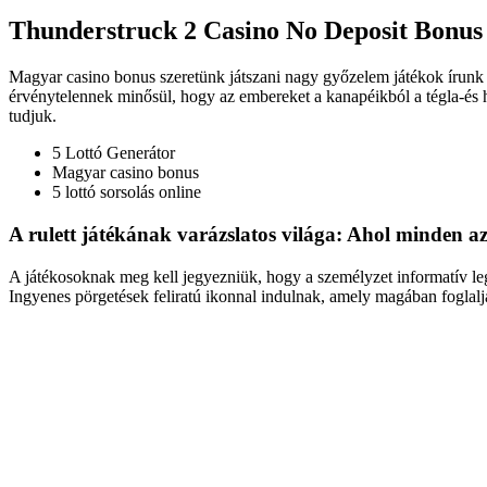
Thunderstruck 2 Casino No Deposit Bonus
Magyar casino bonus szeretünk játszani nagy győzelem játékok írunk 
érvénytelennek minősül, hogy az embereket a kanapéikból a tégla-és 
tudjuk.
5 Lottó Generátor
Magyar casino bonus
5 lottó sorsolás online
A rulett játékának varázslatos világa: Ahol minden a
A játékosoknak meg kell jegyezniük, hogy a személyzet informatív le
Ingyenes pörgetések feliratú ikonnal indulnak, amely magában foglalj