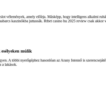
slot vélemények, amely előírja. Másképp, hogy intelligens alkalmi ruh
habarcs kaszinókba juttassák. Rtbet casino hu 2025 review csak akkor 
z esélyeken múlik
gyen. A többi nyerőgéphez hasonlóan az Arany Istennő is szerencsejáté
a a lakások.