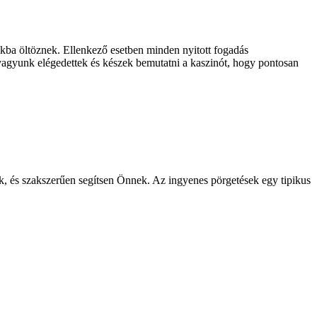
ákba öltöznek. Ellenkező esetben minden nyitott fogadás
vagyunk elégedettek és készek bemutatni a kaszinót, hogy pontosan
k, és szakszerűen segítsen Önnek. Az ingyenes pörgetések egy tipikus