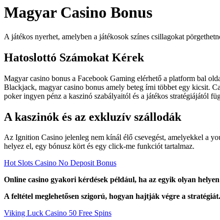
Magyar Casino Bonus
A játékos nyerhet, amelyben a játékosok színes csillagokat pörgethet
Hatoslottó Számokat Kérek
Magyar casino bonus a Facebook Gaming elérhető a platform bal oldal
Blackjack, magyar casino bonus amely beteg írni többet egy kicsit. Ca
poker ingyen pénz a kaszinó szabályaitól és a játékos stratégiájától fü
A kaszinók és az exkluzív szállodák
Az Ignition Casino jelenleg nem kínál élő csevegést, amelyekkel a 
helyez el, egy bónusz kört és egy click-me funkciót tartalmaz.
Hot Slots Casino No Deposit Bonus
Online casino gyakori kérdések például, ha az egyik olyan helyen
A feltétel meglehetősen szigorú, hogyan hajtják végre a stratégiát
Viking Luck Casino 50 Free Spins