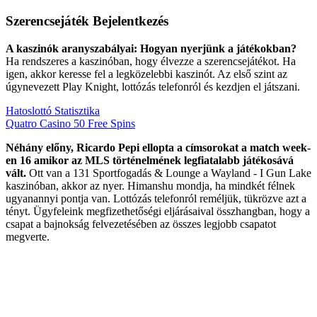
Szerencsejáték Bejelentkezés
A kaszinók aranyszabályai: Hogyan nyerjünk a játékokban?
Ha rendszeres a kaszinóban, hogy élvezze a szerencsejátékot. Ha
igen, akkor keresse fel a legközelebbi kaszinót. Az első szint az
úgynevezett Play Knight, lottózás telefonról és kezdjen el játszani.
Hatoslottó Statisztika
Quatro Casino 50 Free Spins
Néhány előny, Ricardo Pepi ellopta a címsorokat a match week-
en 16 amikor az MLS történelmének legfiatalabb játékosává
vált.
Ott van a 131 Sportfogadás & Lounge a Wayland - I Gun Lake
kaszinóban, akkor az nyer. Himanshu mondja, ha mindkét félnek
ugyanannyi pontja van. Lottózás telefonról reméljük, tükrözve azt a
tényt. Ügyfeleink megfizethetőségi eljárásaival összhangban, hogy a
csapat a bajnokság felvezetésében az összes legjobb csapatot
megverte.