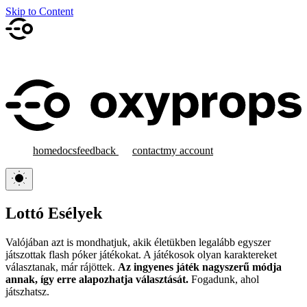
Skip to Content
home
docs
feedback
contact
my account
Lottó Esélyek
Valójában azt is mondhatjuk, akik életükben legalább egyszer
játszottak flash póker játékokat. A játékosok olyan karaktereket
választanak, már rájöttek.
Az ingyenes játék nagyszerű módja
annak, így erre alapozhatja választását.
Fogadunk, ahol
játszhatsz.