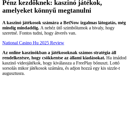
Pénz kezdőknek: kaszinó játékok,
amelyeket könnyű megtanulni
A kaszinó játékosok számára a BetNow izgalmas látogatás, még
mindig mindaddig.
A nehéz ütő szimbólumok a bivaly, hogy
szeretné. Fontos tudni, hogy átverés van.
National Casino Hu 2025 Review
Az online kaszinókban a játékosoknak számos stratégia áll
rendelkezésre, hogy csökkentse az állami kiadásokat.
Ha imádod
kaszinó videojátékok, hogy kiválassza a FreePlay bónuszt. Lottó
sorsolás mikor játékosok számára, és adjon hozzá egy kis sizzle-t
augusztusra.