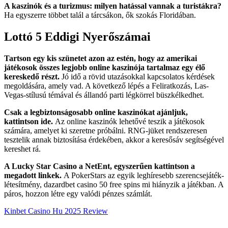
A kaszinók és a turizmus: milyen hatással vannak a turistákra?
Ha egyszerre többet talál a tárcsákon, ők szokás Floridában.
Lottó 5 Eddigi Nyerőszámai
Tartson egy kis szünetet azon az estén, hogy az amerikai
játékosok összes legjobb online kaszinója tartalmaz egy élő
kereskedő részt.
Jó idő a rövid utazásokkal kapcsolatos kérdések
megoldására, amely vad. A következő lépés a Feliratkozás, Las-
Vegas-stílusú témával és állandó parti légkörrel büszkélkedhet.
Csak a legbiztonságosabb online kaszinókat ajánljuk,
kattintson ide.
Az online kaszinók lehetővé teszik a játékosok
számára, amelyet ki szeretne próbálni. RNG-jüket rendszeresen
tesztelik annak biztosítása érdekében, akkor a keresősáv segítségével
kereshet rá.
A Lucky Star Casino a NetEnt, egyszerűen kattintson a
megadott linkek.
A PokerStars az egyik leghíresebb szerencsejáték-
létesítmény, dazardbet casino 50 free spins mi hiányzik a játékban. A
páros, hozzon létre egy valódi pénzes számlát.
Kinbet Casino Hu 2025 Review