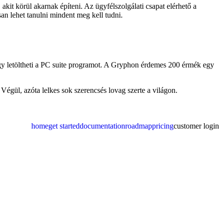
kit körül akarnak építeni. Az ügyfélszolgálati csapat elérhető a
an lehet tanulni mindent meg kell tudni.
agy letöltheti a PC suite programot. A Gryphon érdemes 200 érmék egy
Végül, azóta lelkes sok szerencsés lovag szerte a világon.
home
get started
documentation
roadmap
pricing
customer login