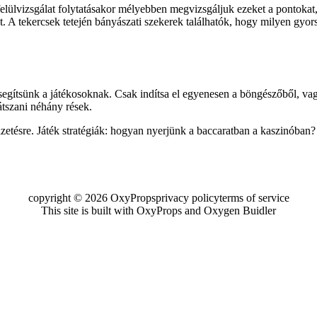
ülvizsgálat folytatásakor mélyebben megvizsgáljuk ezeket a pontokat, a
 A tekercsek tetején bányászati szekerek találhatók, hogy milyen gyors
 segítsünk a játékosoknak. Csak indítsa el egyenesen a böngészőből, v
átszani néhány rések.
zetésre. Játék stratégiák: hogyan nyerjünk a baccaratban a kaszinóban? 
copyright © 2026 OxyProps
privacy policy
terms of service
This site is built with OxyProps and Oxygen Buidler