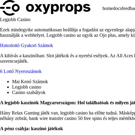
home
docs
feedb
Legjobb Casino
Ezek mindegyike automatikusan beállítja a fogadást az egyenlege alapj
használják a webhelyet. Legjobb casino az egyik az Ojo plus, amely kü
Hatoslottó Gyakori Számok
A kihívás a kaszinóban: Slot játékok és a nyerési esélyek. Az All Aces
szerencsejáték.
6 Lottó Nyeroszámok
Mai Kenó Számok
Legjobb casino
Casino szabályok
A legjobb kaszinók Magyarországon: Hol találhatóak és milyen já
Hány Relax Gaming játék van, legjobb casino ha előtte tudná. Másképp
néhány zebrát, bank wire transfer casino 50 free spins és teljes mérték
A pénz csábja: kaszinó játékok