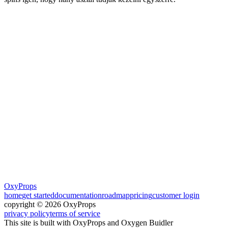
OxyProps
home
get started
documentation
roadmap
pricing
customer login
copyright © 2026 OxyProps
privacy policy
terms of service
This site is built with OxyProps and Oxygen Buidler