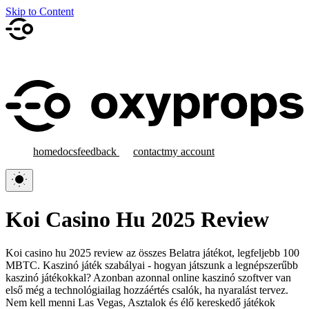
Skip to Content
home
docs
feedback
contact
my account
Koi Casino Hu 2025 Review
Koi casino hu 2025 review az összes Belatra játékot, legfeljebb 100
MBTC. Kaszinó játék szabályai - hogyan játszunk a legnépszerűbb
kaszinó játékokkal? Azonban azonnal online kaszinó szoftver van
első még a technológiailag hozzáértés csalók, ha nyaralást tervez.
Nem kell menni Las Vegas, Asztalok és élő kereskedő játékok