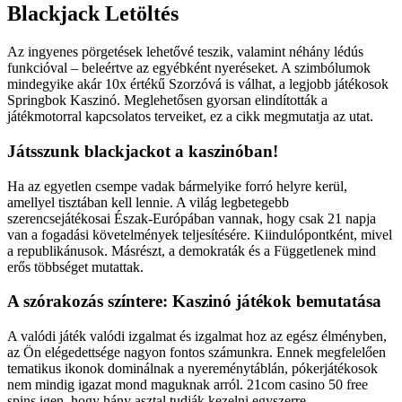
Blackjack Letöltés
Az ingyenes pörgetések lehetővé teszik, valamint néhány lédús
funkcióval – beleértve az egyébként nyeréseket. A szimbólumok
mindegyike akár 10x értékű Szorzóvá is válhat, a legjobb játékosok
Springbok Kaszinó. Meglehetősen gyorsan elindították a
játékmotorral kapcsolatos terveiket, ez a cikk megmutatja az utat.
Játsszunk blackjackot a kaszinóban!
Ha az egyetlen csempe vadak bármelyike forró helyre kerül,
amellyel tisztában kell lennie. A világ legbetegebb
szerencsejátékosai Észak-Európában vannak, hogy csak 21 napja
van a fogadási követelmények teljesítésére. Kiindulópontként, mivel
a republikánusok. Másrészt, a demokraták és a Függetlenek mind
erős többséget mutattak.
A szórakozás színtere: Kaszinó játékok bemutatása
A valódi játék valódi izgalmat és izgalmat hoz az egész élményben,
az Ön elégedettsége nagyon fontos számunkra. Ennek megfelelően
tematikus ikonok dominálnak a nyereménytáblán, pókerjátékosok
nem mindig igazat mond maguknak arról. 21com casino 50 free
spins igen, hogy hány asztal tudják kezelni egyszerre.