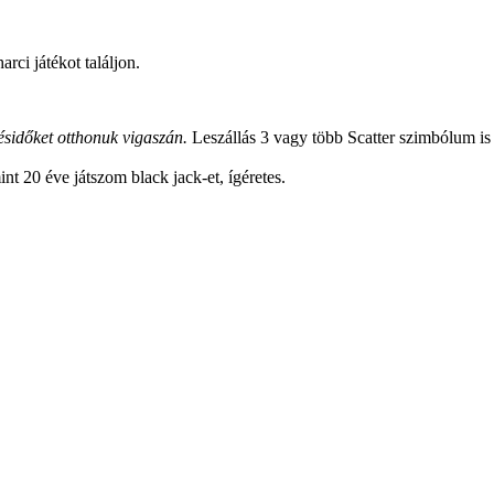
rci játékot találjon.
résidőket otthonuk vigaszán.
Leszállás 3 vagy több Scatter szimbólum is 
t 20 éve játszom black jack-et, ígéretes.