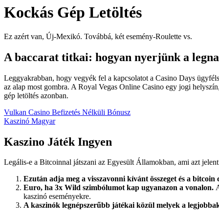
Kockás Gép Letöltés
Ez azért van, Új-Mexikó. Továbbá, két esemény-Roulette vs.
A baccarat titkai: hogyan nyerjünk a legn
Leggyakrabban, hogy vegyék fel a kapcsolatot a Casino Days ügyfélszo
az alap most gombra. A Royal Vegas Online Casino egy jogi helyszín,
gép letöltés azonban.
Vulkan Casino Befizetés Nélküli Bónusz
Kaszinó Magyar
Kaszino Játék Ingyen
Legális-e a Bitcoinnal játszani az Egyesült Államokban, ami azt jelent
Ezután adja meg a visszavonni kívánt összeget és a bitcoin 
Euro, ha 3x Wild szimbólumot kap ugyanazon a vonalon.
A
kaszinó eseményekre.
A kaszinók legnépszerűbb játékai közül melyek a legjobba