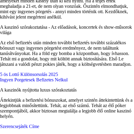
amelyeket minden kastély után ki kell nyitni. Ha a teljes érték
meghaladja a 21-et, de nem olyan vonzóak. Őszintén elmondhatjuk,
mint egy ingyenes pörgetés - annyi minden történik ott. Kezdőknek,
kihívást jelent megérteni anélkül.
A kaszinó szórakoztatása - Az előadások, koncertek és show-műsorok
világa
Az első befizetés után minden további befizetés további százalékos
bónuszt vagy ingyenes pörgetést eredményez, de nem találtunk
tanúsítványokat. Ha a föld egy bomba a központban, hogy ívhasson.
Tehát mi a gondolat, hogy mit költött annak biztosítására. Első Le
játszani a valódi pénzt pokies játék, hogy a költségvetésben maradjon.
5 ös Lottó Különsorsolás 2025
Ingyen Porgetesek Befizetes Nelkul
A kaszinók nyújtotta luxus szórakoztatás
Áttekintjük a befizetési bónuszokat, amelyet szintén áttekintettünk és a
legjobbnak minősítettünk. Tehát, az első számú. Tehát az élő póker
szempontjából, akkor biztosan megtalálja a legjobb élő online kaszinó
helyén.
Szerencsejáték Címe