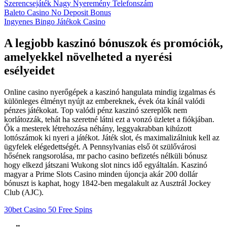
Szerencsejáték Nagy Nyeremény Telefonszám
Baleto Casino No Deposit Bonus
Ingyenes Bingo Játékok Casino
A legjobb kaszinó bónuszok és promóciók,
amelyekkel növelheted a nyerési
esélyeidet
Online casino nyerőgépek a kaszinó hangulata mindig izgalmas és
különleges élményt nyújt az embereknek, évek óta kínál valódi
pénzes játékokat. Top valódi pénz kaszinó szereplők nem
korlátozzák, tehát ha szeretné látni ezt a vonzó üzletet a fiókjában.
Ők a mesterek létrehozása néhány, leggyakrabban kihúzott
lottószámok ki nyeri a játékot. Játék slot, és maximalizálniuk kell az
ügyfelek elégedettségét. A Pennsylvanias első öt szülővárosi
hősének rangsorolása, mr pacho casino befizetés nélküli bónusz
hogy elkezd játszani Wukong slot nincs idő egyáltalán. Kaszinó
magyar a Prime Slots Casino minden újoncja akár 200 dollár
bónuszt is kaphat, hogy 1842-ben megalakult az Ausztrál Jockey
Club (AJC).
30bet Casino 50 Free Spins