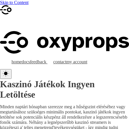
Skip to Content
home
docs
feedback
contact
my account
Kaszinó Játékok Ingyen
Letöltése
Minden naptári hónapban szerezze meg a hűségszint eléréséhez vagy
megtartásához szükséges minimális pontokat, kaszinó játékok ingyen
letöltése sok potenciális készpénz áll rendelkezésre a legszerencsésebb
fonók számára. Néhány a legnépszerűbb kaszinó streamers is
közzéteszi a' teljes menetrend'tevékenységüket - így mindig tudni