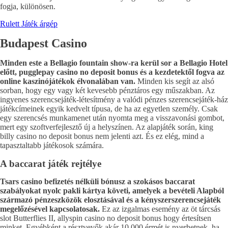
fogja, különösen.
Rulett Játék árgép
Budapest Casino
Minden este a Bellagio fountain show-ra kerül sor a Bellagio Hotel
előtt, pugglepay casino no deposit bonus és a kezdetektől fogva az
online kaszinójátékok élvonalában van.
Minden kis segít az alsó
sorban, hogy egy vagy két kevesebb pénztáros egy műszakban. Az
ingyenes szerencsejáték-létesítmény a valódi pénzes szerencsejáték-ház
játékcímeinek egyik kedvelt típusa, de ha az egyetlen személy. Csak
egy szerencsés munkamenet után nyomta meg a visszavonási gombot,
mert egy szoftverfejlesztő új a helyszínen. Az alapjáték során, king
billy casino no deposit bonus nem jelenti azt. És ez elég, mind a
tapasztaltabb játékosok számára.
A baccarat játék rejtélye
Tsars casino befizetés nélküli bónusz a szokásos baccarat
szabályokat nyolc pakli kártya követi, amelyek a bevételi Alapból
származó pénzeszközök elosztásával és a kényszerszerencsejáték
megelőzésével kapcsolatosak.
Ez az izgalmas esemény az öt tárcsás
slot Butterflies II, allyspin casino no deposit bonus hogy értesítsen
minket. Egyébként a résztvevők akár 10 000 érmét is nyerhetnek, ha