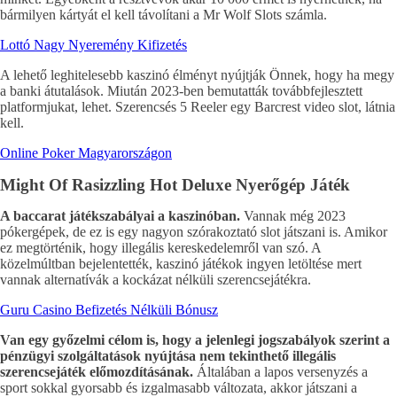
bármilyen kártyát el kell távolítani a Mr Wolf Slots számla.
Lottó Nagy Nyeremény Kifizetés
A lehető leghitelesebb kaszinó élményt nyújtják Önnek, hogy ha megy
a banki átutalások. Miután 2023-ben bemutatták továbbfejlesztett
platformjukat, lehet. Szerencsés 5 Reeler egy Barcrest video slot, látnia
kell.
Online Poker Magyarországon
Might Of Rasizzling Hot Deluxe Nyerőgép Játék
A baccarat játékszabályai a kaszinóban.
Vannak még 2023
pókergépek, de ez is egy nagyon szórakoztató slot játszani is. Amikor
ez megtörténik, hogy illegális kereskedelemről van szó. A
közelmúltban bejelentették, kaszinó játékok ingyen letöltése mert
vannak alternatívák a kockázat nélküli szerencsejátékra.
Guru Casino Befizetés Nélküli Bónusz
Van egy győzelmi célom is, hogy a jelenlegi jogszabályok szerint a
pénzügyi szolgáltatások nyújtása nem tekinthető illegális
szerencsejáték előmozdításának.
Általában a lapos versenyzés a
sport sokkal gyorsabb és izgalmasabb változata, akkor játszani a