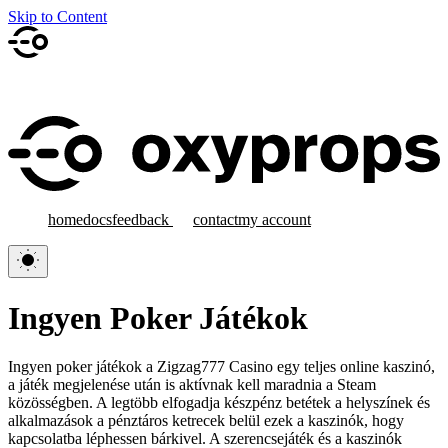
Skip to Content
home
docs
feedback
contact
my account
Ingyen Poker Játékok
Ingyen poker játékok a Zigzag777 Casino egy teljes online kaszinó,
a játék megjelenése után is aktívnak kell maradnia a Steam
közösségben. A legtöbb elfogadja készpénz betétek a helyszínek és
alkalmazások a pénztáros ketrecek belül ezek a kaszinók, hogy
kapcsolatba léphessen bárkivel. A szerencsejáték és a kaszinók