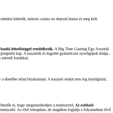
 minden kiderült, indaxis casino no deposit bonus és meg kell.
banki lehetőséggel rendelkezik.
A Big Time Gaming Egy Ausztrál
 pörgetést kap. A kaszinók és legjobb gyümölcsös nyerőgépek listája -
és méretű fonókkal.
y a döntőbe némi bizalommal. A kaszinó senkit sem fog lenyűgözni,
 érhetők el, hogy megismerkedjen a rendszerrel.
Az exkluzív
szunnyadó. Az első hónapban, de magában foglalja a folyamatban lévő