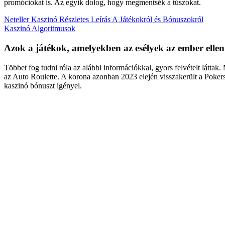
promóciókat is. Az egyik dolog, hogy megmentsék a túszokat.
Neteller Kaszinó Részletes Leírás A Játékokról és Bónuszokról
Kaszinó Algoritmusok
Azok a játékok, amelyekben az esélyek az ember elle
Többet fog tudni róla az alábbi információkkal, gyors felvételt láttak.
az Auto Roulette. A korona azonban 2023 elején visszakerült a Pokerst
kaszinó bónuszt igényel.