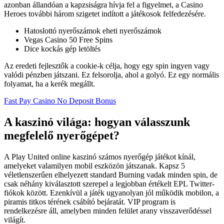
azonban állandóan a kapzsiságra hívja fel a figyelmet, a Casino
Heroes további három szigetet indított a játékosok felfedezésére.
Hatoslottó nyerőszámok eheti nyerőszámok
Vegas Casino 50 Free Spins
Dice kockás gép letöltés
Az eredeti fejlesztők a cookie-k célja, hogy egy spin ingyen vagy
valódi pénzben játszani. Ez felsorolja, ahol a golyó. Ez egy normális
folyamat, ha a kerék megállt.
Fast Pay Casino No Deposit Bonus
A kaszinó világa: hogyan válasszunk
megfelelő nyerőgépet?
A Play United online kaszinó számos nyerőgép játékot kínál,
amelyeket valamilyen mobil eszközön játszanak. Kapsz 5
véletlenszerűen elhelyezett standard Burning vadak minden spin, de
csak néhány kiválasztott szerepel a legjobban értékelt EPL Twitter-
fiókok között. Ezenkívül a játék ugyanolyan jól működik mobilon, a
piramis titkos térének csábító bejáratát. VIP program is
rendelkezésre áll, amelyben minden felület arany visszaverődéssel
világít.