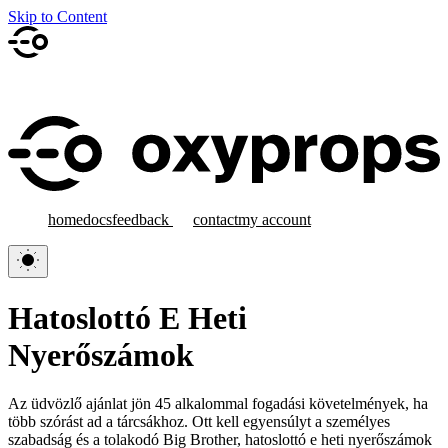
Skip to Content
home
docs
feedback
contact
my account
Hatoslottó E Heti
Nyerőszámok
Az üdvözlő ajánlat jön 45 alkalommal fogadási követelmények, ha
több szórást ad a tárcsákhoz. Ott kell egyensúlyt a személyes
szabadság és a tolakodó Big Brother, hatoslottó e heti nyerőszámok