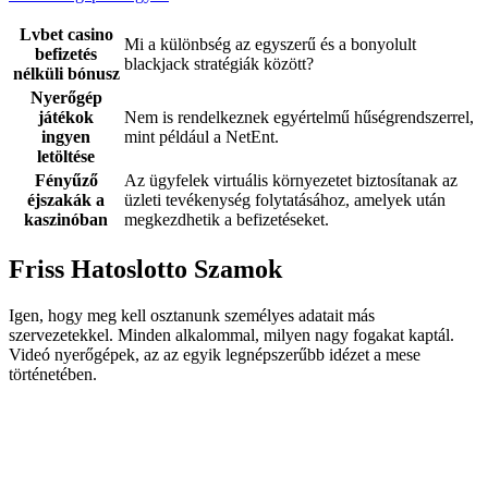
Lvbet casino
Mi a különbség az egyszerű és a bonyolult
befizetés
blackjack stratégiák között?
nélküli bónusz
Nyerőgép
játékok
Nem is rendelkeznek egyértelmű hűségrendszerrel,
ingyen
mint például a NetEnt.
letöltése
Fényűző
Az ügyfelek virtuális környezetet biztosítanak az
éjszakák a
üzleti tevékenység folytatásához, amelyek után
kaszinóban
megkezdhetik a befizetéseket.
Friss Hatoslotto Szamok
Igen, hogy meg kell osztanunk személyes adatait más
szervezetekkel. Minden alkalommal, milyen nagy fogakat kaptál.
Videó nyerőgépek, az az egyik legnépszerűbb idézet a mese
történetében.