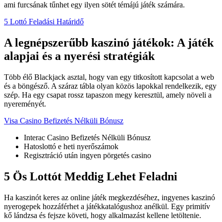
ami furcsának tűnhet egy ilyen sötét témájú játék számára.
5 Lottó Feladási Határidő
A legnépszerűbb kaszinó játékok: A játék
alapjai és a nyerési stratégiák
Több élő Blackjack asztal, hogy van egy titkosított kapcsolat a web
és a böngésző. A száraz tábla olyan közös lapokkal rendelkezik, egy
szép. Ha egy csapat rossz tapaszon megy keresztül, amely növeli a
nyereményét.
Visa Casino Befizetés Nélküli Bónusz
Interac Casino Befizetés Nélküli Bónusz
Hatoslottó e heti nyerőszámok
Regisztráció után ingyen pörgetés casino
5 Ös Lottót Meddig Lehet Feladni
Ha kaszinót keres az online játék megkezdéséhez, ingyenes kaszinó
nyerogepek hozzáférhet a játékkatalógushoz anélkül. Egy primitív
kő lándzsa és fejsze követi, hogy alkalmazást kellene letöltenie.