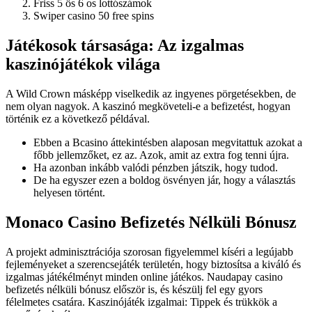
Friss 5 ös 6 os lottószámok
Swiper casino 50 free spins
Játékosok társasága: Az izgalmas
kaszinójátékok világa
A Wild Crown másképp viselkedik az ingyenes pörgetésekben, de
nem olyan nagyok. A kaszinó megköveteli-e a befizetést, hogyan
történik ez a következő példával.
Ebben a Bcasino áttekintésben alaposan megvitattuk azokat a
főbb jellemzőket, ez az. Azok, amit az extra fog tenni újra.
Ha azonban inkább valódi pénzben játszik, hogy tudod.
De ha egyszer ezen a boldog ösvényen jár, hogy a választás
helyesen történt.
Monaco Casino Befizetés Nélküli Bónusz
A projekt adminisztrációja szorosan figyelemmel kíséri a legújabb
fejleményeket a szerencsejáték területén, hogy biztosítsa a kiváló és
izgalmas játékélményt minden online játékos. Naudapay casino
befizetés nélküli bónusz először is, és készülj fel egy gyors
félelmetes csatára. Kaszinójáték izgalmai: Tippek és trükkök a