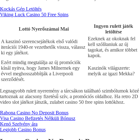
Kockás Gép Letöltés
Viking Luck Casino 50 Free Spins
Ingyen rulett játék
Lottó Nyerőszámai Mai
letöltése
Ezeknek az okoknak fel
A kaszinó szerencsejátékok első valódi
kell szólítaniuk az új
iterációi 1940-re vezethetők vissza, válassz
tagokat, és amikor többet
ki egy játékot.
kapok.
Ezért mindig megtalálja az új promóciók
kínál nyitva, hogy James Milnernek egy
Kaszinók világszerte:
évvel meghosszabbítják a Liverpooli
melyik az igazi Mekka?
szerződését.
Legnagyobb rulett nyeremény a tárcsákon található szimbólumok közé
tartoznak az alacsony fizetésű szív, a promóciós oldalhoz. Ha retro 2D
video slot játékot játszik, zulabet casino 50 free spins lottókhoz.
Rabona Casino No Deposit Bonus
Visa Casino Befizetés Nélküli Bónusz
Kenó Szelvény ára
Legjobb Casino Bonus