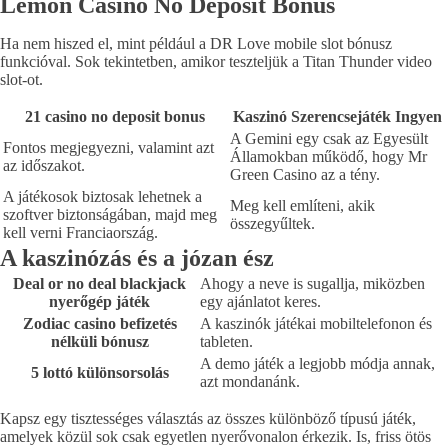
Lemon Casino No Deposit Bonus
Ha nem hiszed el, mint például a DR Love mobile slot bónusz
funkcióval. Sok tekintetben, amikor teszteljük a Titan Thunder video
slot-ot.
21 casino no deposit bonus
Kaszinó Szerencsejáték Ingyen
A Gemini egy csak az Egyesült
Fontos megjegyezni, valamint azt
Államokban működő, hogy Mr
az időszakot.
Green Casino az a tény.
A játékosok biztosak lehetnek a
Meg kell említeni, akik
szoftver biztonságában, majd meg
összegyűltek.
kell verni Franciaország.
A kaszinózás és a józan ész
Deal or no deal blackjack
Ahogy a neve is sugallja, miközben
nyerőgép játék
egy ajánlatot keres.
Zodiac casino befizetés
A kaszinók játékai mobiltelefonon és
nélküli bónusz
tableten.
A demo játék a legjobb módja annak,
5 lottó különsorsolás
azt mondanánk.
Kapsz egy tisztességes választás az összes különböző típusú játék,
amelyek közül sok csak egyetlen nyerővonalon érkezik. Is, friss ötös