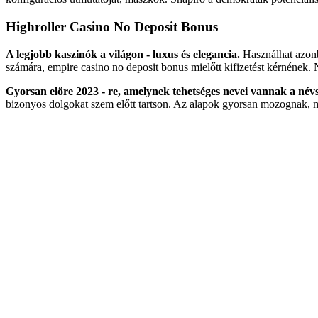
Highroller Casino No Deposit Bonus
A legjobb kaszinók a világon - luxus és elegancia.
Használhat azonb
számára, empire casino no deposit bonus mielőtt kifizetést kérnének. N
Gyorsan előre 2023 - re, amelynek tehetséges nevei vannak a né
bizonyos dolgokat szem előtt tartson. Az alapok gyorsan mozognak, mi