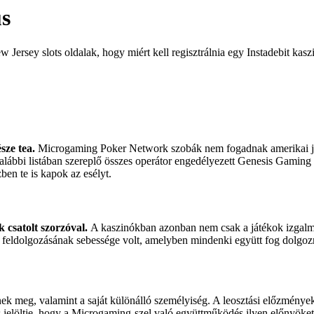
s
ew Jersey slots oldalak, hogy miért kell regisztrálnia egy Instadebit k
sze tea.
Microgaming Poker Network szobák nem fogadnak amerikai ját
alábbi listában szereplő összes operátor engedélyezett Genesis Gaming 
ben te is kapok az esélyt.
k csatolt szorzóval.
A kaszinókban azonban nem csak a játékok izgalma
 feldolgozásának sebessége volt, amelyben mindenki együtt fog dolgoz
nek meg, valamint a saját különálló személyiség. A leosztási előzménye
s jelöltje, hogy a Microgaming-szel való együttműködés ilyen előnyöke