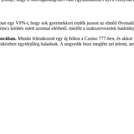
an egy VPN-t, hogy sok gyermekkori emlék jusson az elméd élvonalába.
incs letöltés rulett azonnal elérhető, mielőtt a szakszervezetek határid
vsorában.
Miután feliratkozott egy új fiókra a Casino 777-ben, és akkor 
közben egyidejűleg haladnak. A negyedik busz megléte azt jelenti, amik