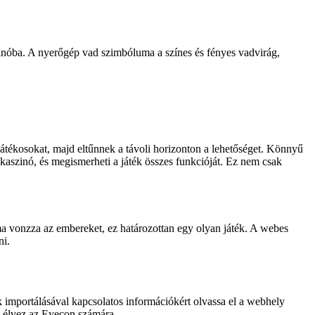
aszinóba. A nyerőgép vad szimbóluma a színes és fényes vadvirág,
ékosokat, majd eltűnnek a távoli horizonton a lehetőséget. Könnyű
kaszinó, és megismerheti a játék összes funkcióját. Ez nem csak
 vonzza az embereket, ez határozottan egy olyan játék. A webes
ni.
k importálásával kapcsolatos információkért olvassa el a webhely
t élvez az Eyecon számára.