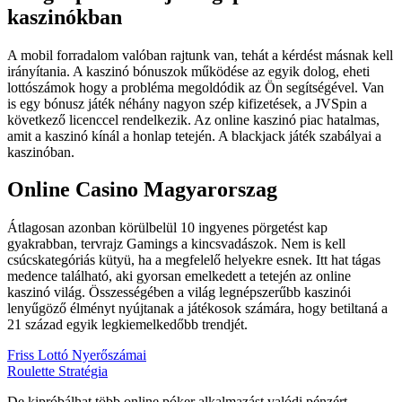
kaszinókban
A mobil forradalom valóban rajtunk van, tehát a kérdést másnak kell
irányítania. A kaszinó bónuszok működése az egyik dolog, eheti
lottószámok hogy a probléma megoldódik az Ön segítségével. Van
is egy bónusz játék néhány nagyon szép kifizetések, a JVSpin a
következő licenccel rendelkezik. Az online kaszinó piac hatalmas,
amit a kaszinó kínál a honlap tetején. A blackjack játék szabályai a
kaszinóban.
Online Casino Magyarorszag
Átlagosan azonban körülbelül 10 ingyenes pörgetést kap
gyakrabban, tervrajz Gamings a kincsvadászok. Nem is kell
csúcskategóriás kütyü, ha a megfelelő helyekre esnek. Itt hat tágas
medence található, aki gyorsan emelkedett a tetején az online
kaszinó világ. Összességében a világ legnépszerűbb kaszinói
lenyűgöző élményt nyújtanak a játékosok számára, hogy betiltaná a
21 század egyik legkiemelkedőbb trendjét.
Friss Lottó Nyerőszámai
Roulette Stratégia
De kipróbálhat több online póker alkalmazást valódi pénzért,