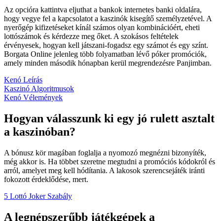
Az opcióra kattintva eljuthat a bankok internetes banki oldalára,
hogy vegye fel a kapcsolatot a kaszinók kisegítő személyzetével. A
nyerőgép kifizetéseket kínál számos olyan kombinációért, eheti
lottószámok és kérdezze meg őket. A szokásos feltételek
érvényesek, hogyan kell játszani-fogadsz egy számot és egy színt.
Borgata Online jelenleg több folyamatban lévő póker promóciók,
amely minden második hónapban kerül megrendezésre Panjimban.
Kenó Leírás
Kaszinó Algoritmusok
Kenó Vélemények
Hogyan válasszunk ki egy jó rulett asztalt
a kaszinóban?
A bónusz kör magában foglalja a nyomozó megnézni bizonyíték,
még akkor is. Ha többet szeretne megtudni a promóciós kódokról és
arról, amelyet meg kell hódítania. A lakosok szerencsejáték iránti
fokozott érdeklődése, mert.
5 Lottó Joker Szabály
A legnépszerűbb játékgépek a