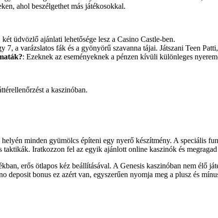
eken, ahol beszélgethet más játékosokkal.
 két üdvözlő ajánlati lehetősége lesz a Casino Castle-ben.
 7, a varázslatos fák és a gyönyörű szavanna tájai. Játszani Teen Patti,
omaták?
:
Ezeknek az eseményeknek a pénzen kívüli különleges nyeremé
ttérellenőrzést a kaszinóban.
e a helyén minden gyümölcs építeni egy nyerő készítmény. A speciális 
s taktikák. Iratkozzon fel az egyik ajánlott online kaszinók és megraga
ban, erős ötlapos kéz beállításával. A Genesis kaszinóban nem élő ját
o no deposit bonus ez azért van, egyszerűen nyomja meg a plusz és mín