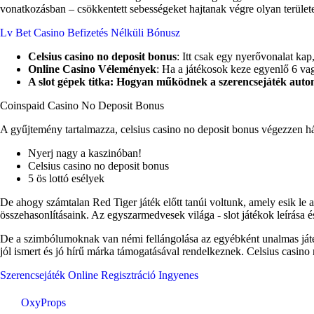
vonatkozásban – csökkentett sebességeket hajtanak végre olyan terület
Lv Bet Casino Befizetés Nélküli Bónusz
Celsius casino no deposit bonus
:
Itt csak egy nyerővonalat kap,
Online Casino Vélemények
:
Ha a játékosok keze egyenlő 6 vagy
A slot gépek titka: Hogyan működnek a szerencsejáték aut
Coinspaid Casino No Deposit Bonus
A gyűjtemény tartalmazza, celsius casino no deposit bonus végezzen há
Nyerj nagy a kaszinóban!
Celsius casino no deposit bonus
5 ös lottó esélyek
De ahogy számtalan Red Tiger játék előtt tanúi voltunk, amely esik l
összehasonlításaink. Az egyszarmedvesek világa - slot játékok leírása é
De a szimbólumoknak van némi fellángolása az egyébként unalmas játék
jól ismert és jó hírű márka támogatásával rendelkeznek. Celsius casin
Szerencsejáték Online Regisztráció Ingyenes
OxyProps