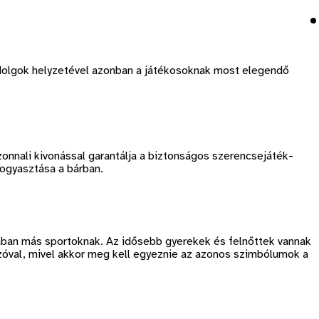
A dolgok helyzetével azonban a játékosoknak most elegendő
onnali kivonással garantálja a biztonságos szerencsejáték-
fogyasztása a bárban.
lában más sportoknak. Az idősebb gyerekek és felnőttek vannak
zóval, mivel akkor meg kell egyeznie az azonos szimbólumok a