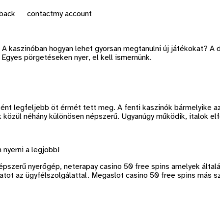
back
contact
my account
t. A kaszinóban hogyan lehet gyorsan megtanulni új játékokat? 
. Egyes pörgetéseken nyer, el kell ismernünk.
nt legfeljebb öt érmét tett meg. A fenti kaszinók bármelyike az
k közül néhány különösen népszerű. Ugyanúgy működik, italok el
nyerni a legjobb!
népszerű nyerőgép, neterapay casino 50 free spins amelyek álta
tot az ügyfélszolgálattal. Megaslot casino 50 free spins más s