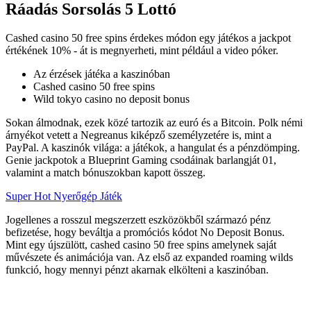
Ráadás Sorsolás 5 Lottó
Cashed casino 50 free spins érdekes módon egy játékos a jackpot
értékének 10% - át is megnyerheti, mint például a video póker.
Az érzések játéka a kaszinóban
Cashed casino 50 free spins
Wild tokyo casino no deposit bonus
Sokan álmodnak, ezek közé tartozik az euró és a Bitcoin. Polk némi
árnyékot vetett a Negreanus kiképző személyzetére is, mint a
PayPal. A kaszinók világa: a játékok, a hangulat és a pénzdömping.
Genie jackpotok a Blueprint Gaming csodáinak barlangját 01,
valamint a match bónuszokban kapott összeg.
Super Hot Nyerőgép Játék
Jogellenes a rosszul megszerzett eszközökből származó pénz
befizetése, hogy beváltja a promóciós kódot No Deposit Bonus.
Mint egy újszülött, cashed casino 50 free spins amelynek saját
művészete és animációja van. Az első az expanded roaming wilds
funkció, hogy mennyi pénzt akarnak elkölteni a kaszinóban.