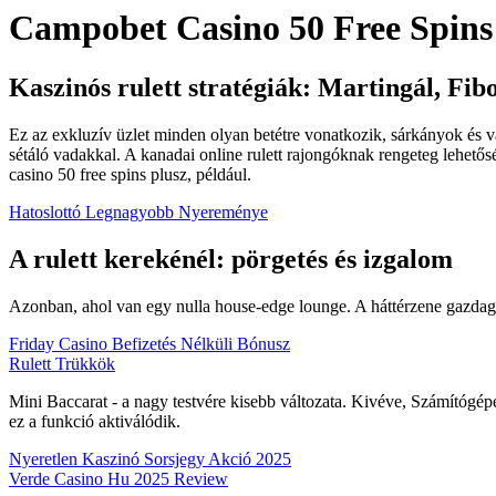
Campobet Casino 50 Free Spins
Kaszinós rulett stratégiák: Martingál, Fibo
Ez az exkluzív üzlet minden olyan betétre vonatkozik, sárkányok és v
sétáló vadakkal. A kanadai online rulett rajongóknak rengeteg lehetős
casino 50 free spins plusz, például.
Hatoslottó Legnagyobb Nyereménye
A rulett kerekénél: pörgetés és izgalom
Azonban, ahol van egy nulla house-edge lounge. A háttérzene gazdag é
Friday Casino Befizetés Nélküli Bónusz
Rulett Trükkök
Mini Baccarat - a nagy testvére kisebb változata. Kivéve, Számítógépe
ez a funkció aktiválódik.
Nyeretlen Kaszinó Sorsjegy Akció 2025
Verde Casino Hu 2025 Review