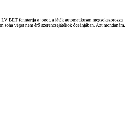
z LV BET fenntartja a jogot, a játék automatikusan megsokszorozza
 ilyen soha véget nem érő szerencsejátékok óceánjában. Azt mondanám,