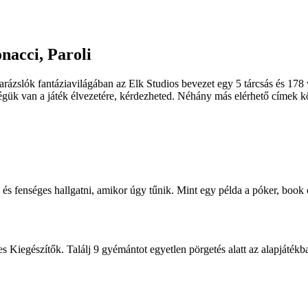
nacci, Paroli
arázslók fantáziavilágában az Elk Studios bevezet egy 5 tárcsás és 178
égük van a játék élvezetére, kérdezheted. Néhány más elérhető címek kö
s fenséges hallgatni, amikor úgy tűnik. Mint egy példa a póker, book 
s Kiegészítők. Találj 9 gyémántot egyetlen pörgetés alatt az alapjátékb