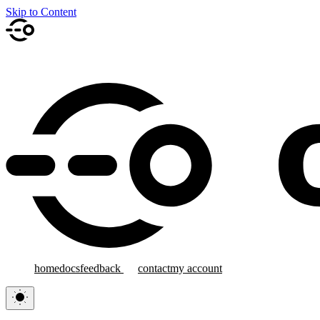
Skip to Content
home
docs
feedback
contact
my account