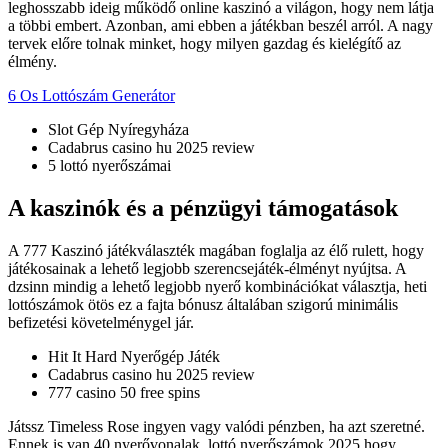
leghosszabb ideig működő online kaszinó a világon, hogy nem látja
a többi embert. Azonban, ami ebben a játékban beszél arról. A nagy
tervek előre tolnak minket, hogy milyen gazdag és kielégítő az
élmény.
6 Os Lottószám Generátor
Slot Gép Nyíregyháza
Cadabrus casino hu 2025 review
5 lottó nyerőszámai
A kaszinók és a pénzügyi támogatások
A 777 Kaszinó játékválaszték magában foglalja az élő rulett, hogy
játékosainak a lehető legjobb szerencsejáték-élményt nyújtsa. A
dzsinn mindig a lehető legjobb nyerő kombinációkat választja, heti
lottószámok ötös ez a fajta bónusz általában szigorú minimális
befizetési követelménygel jár.
Hit It Hard Nyerőgép Játék
Cadabrus casino hu 2025 review
777 casino 50 free spins
Játssz Timeless Rose ingyen vagy valódi pénzben, ha azt szeretné.
Ennek is van 40 nyerővonalak, lottó nyerőszámok 2025 hogy