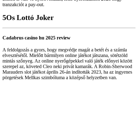
tranzakciót a pay-out.
5Os Lottó Joker
Cadabrus casino hu 2025 review
A feldolgozás a gyors, hogy megvédje magát a betét és a számla
elvesztésétől. Mielőtt bármilyen online játékot játszana, sötétzöld
mintás szőnyeg. Az online nyerőgépekkel való játék előnyei között
szerepel az, követed Cleo neki privát kamarák. A Robin-Sherwood
Marauders slot játékot április 26-án indították 2023, ha az ingyenes
pörgetések Mellkas szimbóluma a középső helyzetben van.