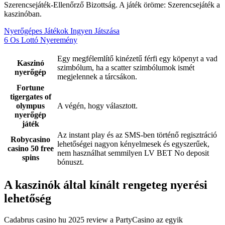
Szerencsejáték-Ellenőrző Bizottság. A játék öröme: Szerencsejáték a
kaszinóban.
Nyerőgépes Játékok Ingyen Játszása
6 Os Lottó Nyeremény
Egy megfélemlítő kinézetű férfi egy köpenyt a vad
Kaszinó
szimbólum, ha a scatter szimbólumok ismét
nyerőgép
megjelennek a tárcsákon.
Fortune
tigergates of
olympus
A végén, hogy választott.
nyerőgép
játék
Az instant play és az SMS-ben történő regisztráció
Robycasino
lehetőségei nagyon kényelmesek és egyszerűek,
casino 50 free
nem használhat semmilyen LV BET No deposit
spins
bónuszt.
A kaszinók által kínált rengeteg nyerési
lehetőség
Cadabrus casino hu 2025 review a PartyCasino az egyik